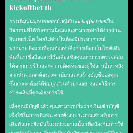
kickoffbet th
การเดิมพันฟุตบอลออนไลน์กับ
kickoffbet789
เป็น
กิจกรรมที่ได้รับความนิยมและสามารถทำได้ง่ายผ่าน
อินเทอร์เน็ต โดยไม่จำเป็นต้องมีประสบการณ์
มากมาย สิ่งแรกที่คุณต้องทำคือการเลือกเว็บไซต์เดิม
พันที่น่าเชื่อถือและมีชื่อเสียง ซึ่งคุณสามารถตรวจสอบ
ได้จากการรีวิวและความคิดเห็นของผู้ใช้งานอื่นๆ หลัง
จากนั้นคุณจะต้องลงทะเบียนและสร้างบัญชีของคุณ
ซึ่งอาจจะต้องให้ข้อมูลส่วนตัวบางอย่างและวิธีการ
ชำระเงินที่คุณต้องการใช้
เมื่อคุณมีบัญชีแล้ว คุณสามารถเริ่มฝากเงินเข้าบัญชี
เพื่อใช้ในการเดิมพัน ควรตั้งงบประมาณสำหรับการ
เดิมพันและยึดมั่นในงบประมาณนั้น เพื่อป้องกันการใช้