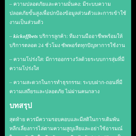
– ความปลอดภัยและความมั่นคง: มีระบบความ
ปลอดภัยขั้นสูงเพื่อปกป้องข้อมูลส่วนตัวและการเข้าใช้
งานเป็นส่วนตัว
–
kickoffbets
บริการลูกค้า: ทีมงานมืออาชีพพร้อมให้
บริการตลอด 24 ชั่วโมง ซัพพอร์ตทุกปัญหาการใช้งาน
– ความโปร่งใส: มีการออกรางวัลด้วยระบบการสุ่มที่มี
ความโปร่งใส
– ความสะดวกในการทำธุรกรรม: ระบบฝาก-ถอนที่มี
ความเสถียรและปลอดภัย ไม่ผ่านคนกลาง
บทสรุป
สุดท้าย ควรมีความรอบคอบและมีสติในการเดิมพัน
หลีกเลี่ยงการไล่ตามความสูญเสียและอย่าใช้อารมณ์