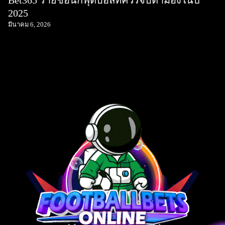
2025
มีนาคม 6, 2026