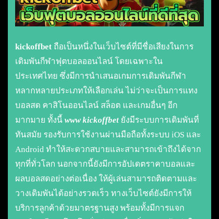
kickoffbet
ถือเป็นหนึ่งในเว็บไซต์ที่มีชื่อเสียงในการ
เดิมพันกีฬาฟุตบอลออนไลน์ โดยเฉพาะใน
ประเทศไทย ซึ่งมีการนำเสนอเกมการเดิมพันกีฬา
หลากหลายประเภทให้เลือกเล่น ไม่ว่าจะเป็นการแทง
บอลสด คาสิโนออนไลน์ สล็อต และเกมอื่นๆ อีก
มากมาย ทั้งนี้
www
kickoffbet
ยังมีระบบการเดิมพันที่
ทันสมัย รองรับการใช้งานผ่านมือถือทั้งระบบ iOS และ
Android ทำให้สะดวกสบายและสามารถเข้าถึงได้จาก
ทุกที่ทั่วโลก นอกจากนี้ยังมีการอัปเดตราคาบอลและ
ผลบอลสดอย่างต่อเนื่อง ให้ผู้เล่นสามารถติดตามและ
วางเดิมพันได้อย่างรวดเร็ว ทางเว็บไซต์ยังมีการให้
บริการลูกค้าด้วยมาตรฐานสูง พร้อมทั้งมีการแจก