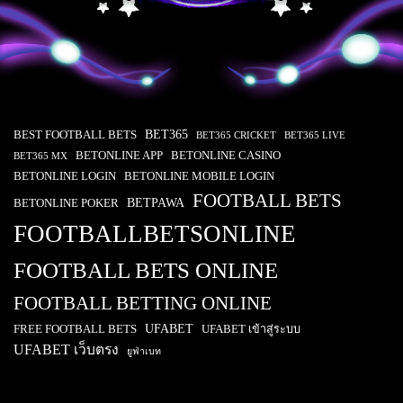
BET365
BEST FOOTBALL BETS
BET365 CRICKET
BET365 LIVE
BETONLINE APP
BETONLINE CASINO
BET365 MX
BETONLINE LOGIN
BETONLINE MOBILE LOGIN
FOOTBALL BETS
BETPAWA
BETONLINE POKER
FOOTBALLBETSONLINE
FOOTBALL BETS ONLINE
FOOTBALL BETTING ONLINE
UFABET
FREE FOOTBALL BETS
UFABET เข้าสู่ระบบ
UFABET เว็บตรง
ยูฟ่าเบท