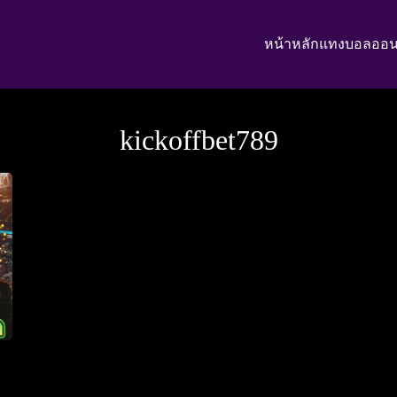
หน้าหลัก
แทงบอลออน
arch
:
kickoffbet789