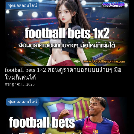
ฟุตบอลออนไลน์
football bets 1×2 สอนดูราคาบอลแบบง่ายๆ มือ
ใหม่ก็เล่นได้
กรกฎาคม 5, 2025
ฟุตบอลออนไลน์