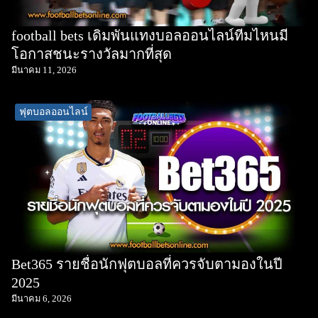
football bets เดิมพันแทงบอลออนไลน์ทีมไหนมี
โอกาสชนะรางวัลมากที่สุด
มีนาคม 11, 2026
ฟุตบอลออนไลน์
Bet365 รายชื่อนักฟุตบอลที่ควรจับตามองในปี
2025
มีนาคม 6, 2026