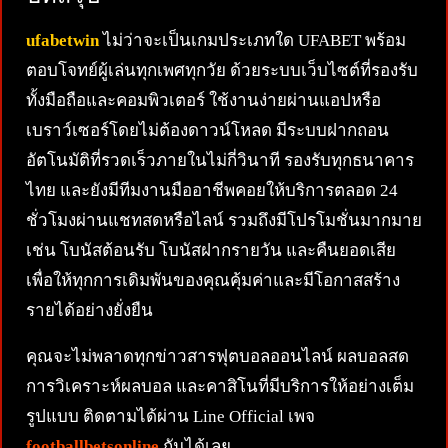
ufabetwin
ไม่ว่าจะเป็นเกมประเภทใด UFABET พร้อม
ตอบโจทย์ผู้เล่นทุกเพศทุกวัย ด้วยระบบเว็บไซต์ที่รองรับ
ทั้งมือถือและคอมพิวเตอร์ ใช้งานง่ายผ่านแอปหรือ
เบราว์เซอร์โดยไม่ต้องดาวน์โหลด มีระบบฝากถอน
อัตโนมัติที่รวดเร็วภายในไม่กี่วินาที รองรับทุกธนาคาร
ไทย และยังมีทีมงานมืออาชีพคอยให้บริการตลอด 24
ชั่วโมงผ่านแชทสดหรือไลน์ รวมถึงมีโปรโมชั่นมากมาย
เช่น โบนัสต้อนรับ โบนัสฝากรายวัน และคืนยอดเสีย
เพื่อให้ทุกการเดิมพันของคุณคุ้มค่าและมีโอกาสสร้าง
รายได้อย่างยั่งยืน
คุณจะไม่พลาดทุกข่าวสารฟุตบอลออนไลน์ ผลบอลสด
การวิเคราะห์ผลบอล และคาสิโนที่มีบริการให้อย่างเต็ม
รูปแบบ ติดตามได้ผ่าน Line Official เพจ
footballbetsonline
กันได้เลย