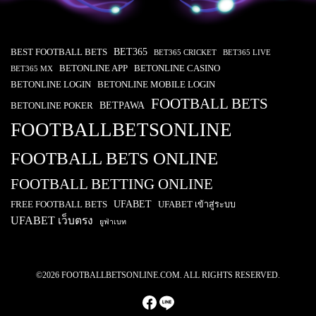
BET365
BEST FOOTBALL BETS
BET365 CRICKET
BET365 LIVE
BETONLINE APP
BETONLINE CASINO
BET365 MX
BETONLINE LOGIN
BETONLINE MOBILE LOGIN
FOOTBALL BETS
BETPAWA
BETONLINE POKER
FOOTBALLBETSONLINE
FOOTBALL BETS ONLINE
FOOTBALL BETTING ONLINE
UFABET
FREE FOOTBALL BETS
UFABET เข้าสู่ระบบ
UFABET เว็บตรง
ยูฟ่าเบท
©2026 FOOTBALLBETSONLINE.COM. ALL RIGHTS RESERVED.