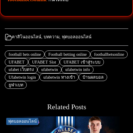
คาสิโนออนไลน์
,
บทความ
,
ฟุตบอลออนไลน์
football bets online
Football betting online
footballbetsonline
UFABET
UFABET Slot
UFABET เข้าสู่ระบบ
ufabet เว็บตรง
ufabetwin
ufabetwin info
Ufabetwin login
ufabetwin ทางเข้า
บ้านผลบอล
ยูฟ่าเบท
Related Posts
ฟุตบอลออนไลน์