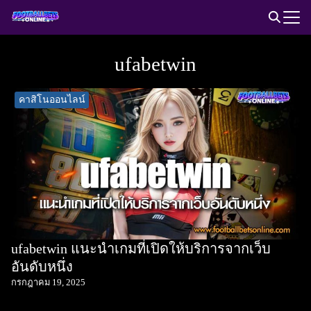
Skip
to
Search
content
for:
ufabetwin
คาสิโนออนไลน์
ufabetwin แนะนำเกมที่เปิดให้บริการจากเว็บ
อันดับหนึ่ง
กรกฎาคม 19, 2025