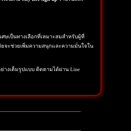
ษเป็นทางเลือกที่เหมาะสมสำหรับผู้ที่
ภัยจะช่วยเพิ่มความสนุกและความมั่นใจใน
่างเต็มรูปแบบ ติดตามได้ผ่าน Line