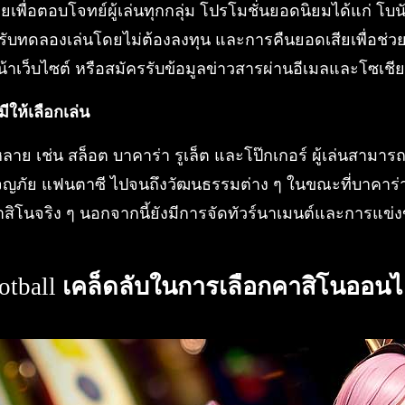
่อตอบโจทย์ผู้เล่นทุกกลุ่ม โปรโมชั่นยอดนิยมได้แก่ โบนัสเ
รับทดลองเล่นโดยไม่ต้องลงทุน และการคืนยอดเสียเพื่อช่วย
น้าเว็บไซต์ หรือสมัครรับข้อมูลข่าวสารผ่านอีเมลและโซเชีย
่มีให้เลือกเล่น
ย เช่น สล็อต บาคาร่า รูเล็ต และโป๊กเกอร์ ผู้เล่นสามารถเ
ผจญภัย แฟนตาซี ไปจนถึงวัฒนธรรมต่าง ๆ ในขณะที่บาคาร่าแ
ิโนจริง ๆ นอกจากนี้ยังมีการจัดทัวร์นาเมนต์และการแข่งข
otball
เคล็ดลับในการเลือกคาสิโนออนไลน์