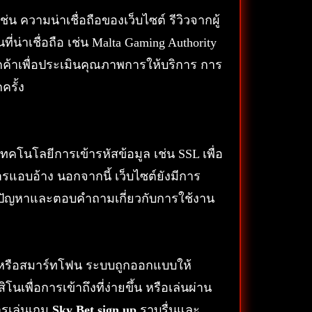
 ความน่าเชื่อถือของเว็บไซต์ รีวิวจากผู้
าเชื่อถือ เช่น Malta Gaming Authority
้าเพื่อประเมินคุณภาพการให้บริการ การ
ครั้ง
คโนโลยีการเข้ารหัสข้อมูล เช่น SSL เพื่อ
รแอบอ้าง นอกจากนี้ เว็บไซต์ยังมีการ
ไขปัญหาและตอบคำถามเกี่ยวกับการใช้งาน
 หรือสมาร์ทโฟน ระบบถูกออกแบบให้
ื่อการเข้าถึงที่ง่ายขึ้น หรือเล่นผ่าน
การเล่นเกม
Sky Bet sign up
ราบรื่นและ