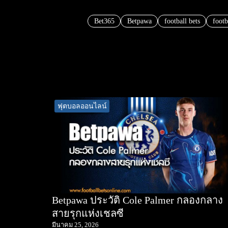
Bet365
Betpawa
football bets
footb
ฟุตบอลออนไลน์
Betpawa ประวัติ Cole Palmer กลองกลาง
สายรุกแห่งเชลซี
มีนาคม 25, 2026