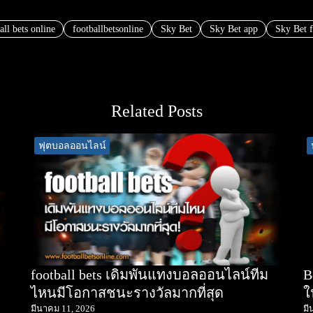
all bets online
footballbetsonline
Sky Bet
Sky Bet app
Sky Bet f
Related Posts
ฟุตบอลออนไลน์
football bets เดิมพันแทงบอลออนไลน์ทีม
B
ไหนมีโอกาสชนะรางวัลมากที่สุด
ใ
มีนาคม 11, 2026
มี