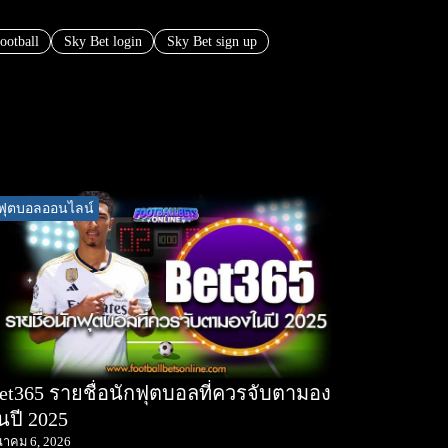
ootball
Sky Bet login
Sky Bet sign up
ฟุตบอลออนไลน์
et365 รายชื่อนักฟุตบอลที่ควรจับตามอง
นปี 2025
นาคม 6, 2026