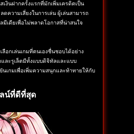
งินฝากครั้งแรกที่มักเพิ่มเครดิตเป็น
ลดความเสี่ยงในการเล่น ผู้เล่นสามารถ
ลมีเดียเพื่อไม่พลาดโอกาสที่น่าสนใจ
ลือกเล่นเกมที่ตนเองชื่นชอบได้อย่าง
ละรูเล็ตมีทั้งแบบดิจิทัลและแบบ
ันเกมเพื่อเพิ่มความสนุกและท้าทายให้กับ
ที่ดีที่สุด