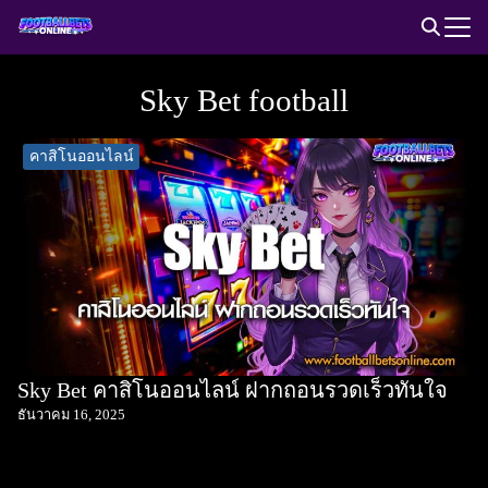
Skip
to
Search
content
for:
Sky Bet football
คาสิโนออนไลน์
Sky Bet คาสิโนออนไลน์ ฝากถอนรวดเร็วทันใจ
ธันวาคม 16, 2025