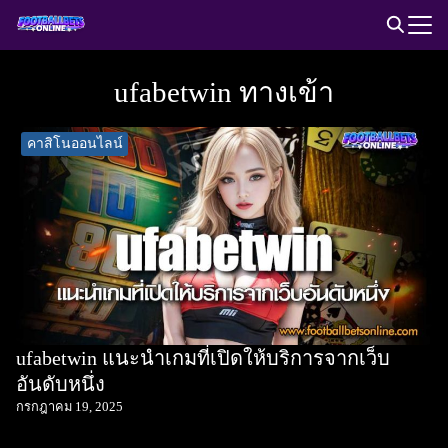
Skip
to
Search
content
for:
ufabetwin ทางเข้า
คาสิโนออนไลน์
ufabetwin แนะนำเกมที่เปิดให้บริการจากเว็บ
อันดับหนึ่ง
กรกฎาคม 19, 2025