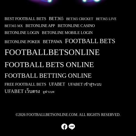
BET365
BEST FOOTBALL BETS
BET365 CRICKET
BET365 LIVE
BETONLINE APP
BETONLINE CASINO
BET365 MX
BETONLINE LOGIN
BETONLINE MOBILE LOGIN
FOOTBALL BETS
BETPAWA
BETONLINE POKER
FOOTBALLBETSONLINE
FOOTBALL BETS ONLINE
FOOTBALL BETTING ONLINE
UFABET
FREE FOOTBALL BETS
UFABET เข้าสู่ระบบ
UFABET เว็บตรง
ยูฟ่าเบท
©2026 FOOTBALLBETSONLINE.COM. ALL RIGHTS RESERVED.