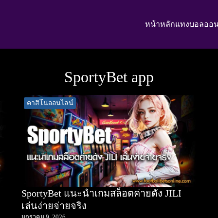
หน้าหลัก
แทงบอลออน
arch
:
SportyBet app
คาสิโนออนไลน์
SportyBet แนะนำเกมสล็อตค่ายดัง JILI
เล่นง่ายจ่ายจริง
มกราคม 9, 2026