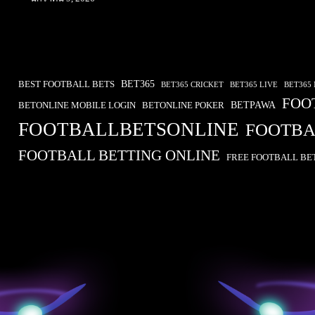
BET365
BEST FOOTBALL BETS
BET365 CRICKET
BET365 LIVE
BET365
FOO
BETPAWA
BETONLINE MOBILE LOGIN
BETONLINE POKER
FOOTBALLBETSONLINE
FOOTBA
FOOTBALL BETTING ONLINE
FREE FOOTBALL BE