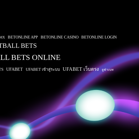
BETONLINE APP
BETONLINE CASINO
BETONLINE LOGIN
 MX
TBALL BETS
LL BETS ONLINE
UFABET เว็บตรง
UFABET
TS
UFABET เข้าสู่ระบบ
ยูฟ่าเบท