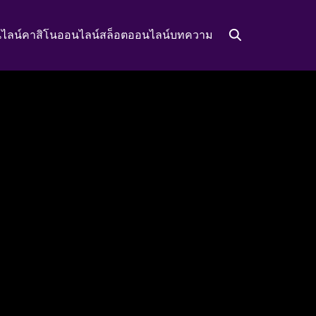
ไลน์
คาสิโนออนไลน์
สล็อตออนไลน์
บทความ