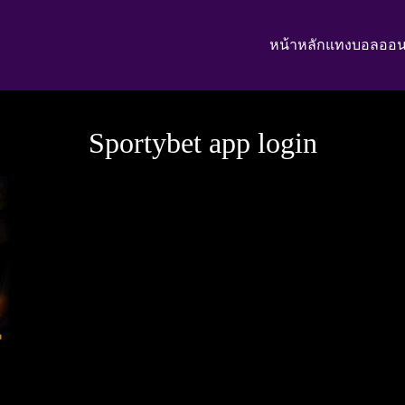
หน้าหลัก
แทงบอลออน
arch
:
Sportybet app login