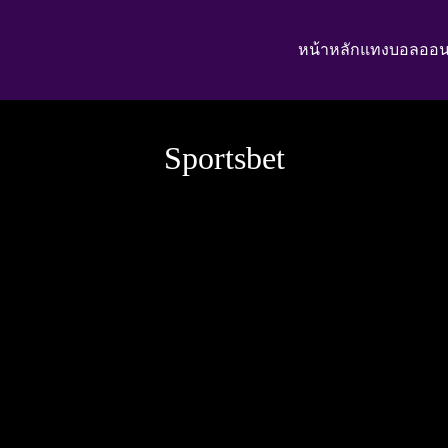
หน้าหลัก
แทงบอลออน
arch
:
Sportsbet