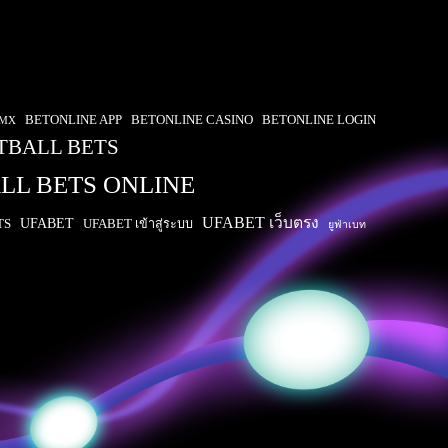
BETONLINE APP
BETONLINE CASINO
BETONLINE LOGIN
 MX
TBALL BETS
LL BETS ONLINE
UFABET เว็บตรง
UFABET
TS
UFABET เข้าสู่ระบบ
ยูฟ่าเบท