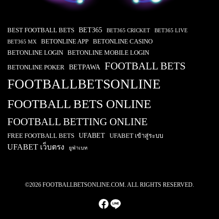
BET365
BEST FOOTBALL BETS
BET365 CRICKET
BET365 LIVE
BETONLINE APP
BETONLINE CASINO
BET365 MX
BETONLINE LOGIN
BETONLINE MOBILE LOGIN
FOOTBALL BETS
BETPAWA
BETONLINE POKER
FOOTBALLBETSONLINE
FOOTBALL BETS ONLINE
FOOTBALL BETTING ONLINE
UFABET
FREE FOOTBALL BETS
UFABET เข้าสู่ระบบ
UFABET เว็บตรง
ยูฟ่าเบท
©2026 FOOTBALLBETSONLINE.COM. ALL RIGHTS RESERVED.