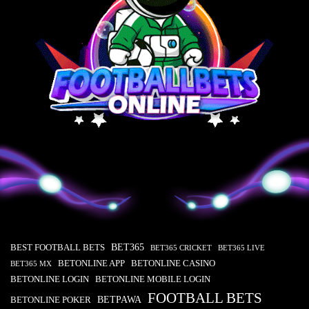
BET365
BEST FOOTBALL BETS
BET365 CRICKET
BET365 LIVE
BETONLINE APP
BETONLINE CASINO
BET365 MX
BETONLINE LOGIN
BETONLINE MOBILE LOGIN
FOOTBALL BETS
BETPAWA
BETONLINE POKER