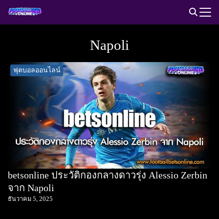
Skip
to
Search
content
for:
Napoli
ฟุตบอลออนไลน์
betsonline ประวัติกองกลางดาวรุ่ง Alessio Zerbin
จาก Napoli
ธันวาคม 5, 2025