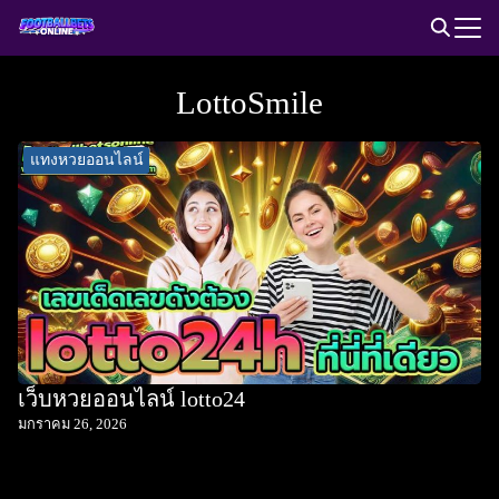
Skip
to
Search
content
for:
LottoSmile
แทงหวยออนไลน์
เว็บหวยออนไลน์ lotto24
มกราคม 26, 2026