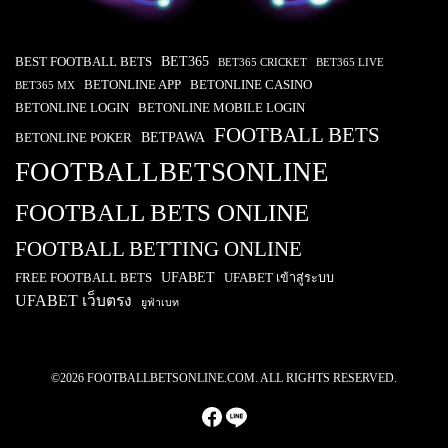
BET365
BEST FOOTBALL BETS
BET365 CRICKET
BET365 LIVE
BETONLINE APP
BETONLINE CASINO
BET365 MX
BETONLINE LOGIN
BETONLINE MOBILE LOGIN
FOOTBALL BETS
BETPAWA
BETONLINE POKER
FOOTBALLBETSONLINE
FOOTBALL BETS ONLINE
FOOTBALL BETTING ONLINE
UFABET
FREE FOOTBALL BETS
UFABET เข้าสู่ระบบ
UFABET เว็บตรง
ยูฟ่าเบท
©2026 FOOTBALLBETSONLINE.COM. ALL RIGHTS RESERVED.