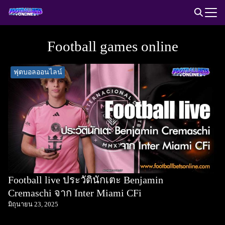
Skip
to
Search
content
for:
Football games online
ฟุตบอลออนไลน์
Football live ประวัตินักเตะ Benjamin
Cremaschi จาก Inter Miami CFi
มิถุนายน 23, 2025