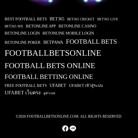
BET365
BEST FOOTBALL BETS
BET365 CRICKET
BET365 LIVE
BETONLINE APP
BETONLINE CASINO
BET365 MX
BETONLINE LOGIN
BETONLINE MOBILE LOGIN
FOOTBALL BETS
BETPAWA
BETONLINE POKER
FOOTBALLBETSONLINE
FOOTBALL BETS ONLINE
FOOTBALL BETTING ONLINE
UFABET
FREE FOOTBALL BETS
UFABET เข้าสู่ระบบ
UFABET เว็บตรง
ยูฟ่าเบท
©2026 FOOTBALLBETSONLINE.COM. ALL RIGHTS RESERVED.