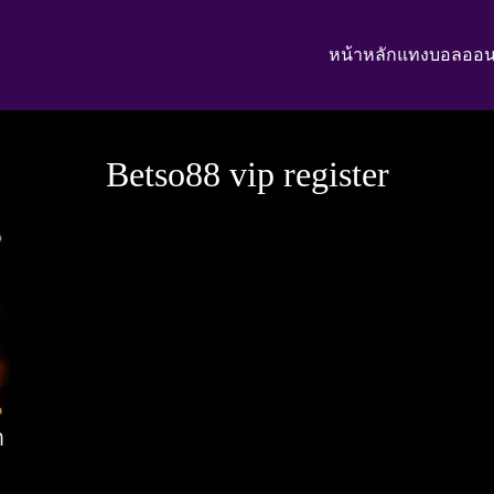
หน้าหลัก
แทงบอลออน
arch
:
Betso88 vip register
ำ