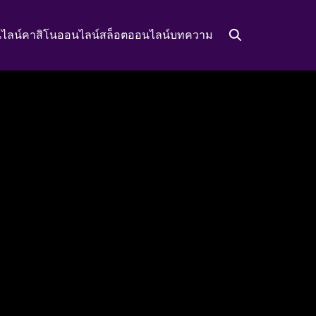
ไลน์
คาสิโนออนไลน์
สล็อตออนไลน์
บทความ