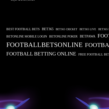
BET365
BEST FOOTBALL BETS
BET365 CRICKET
BET365 LIVE
BET365
FOO
BETPAWA
BETONLINE MOBILE LOGIN
BETONLINE POKER
FOOTBALLBETSONLINE
FOOTBA
FOOTBALL BETTING ONLINE
FREE FOOTBALL BE