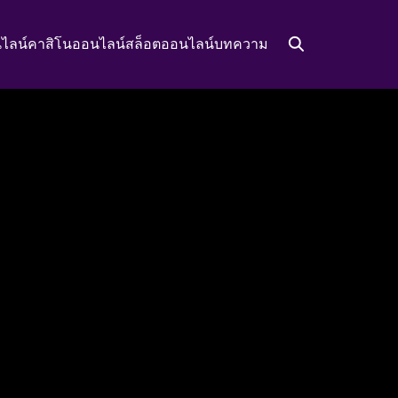
ไลน์
คาสิโนออนไลน์
สล็อตออนไลน์
บทความ