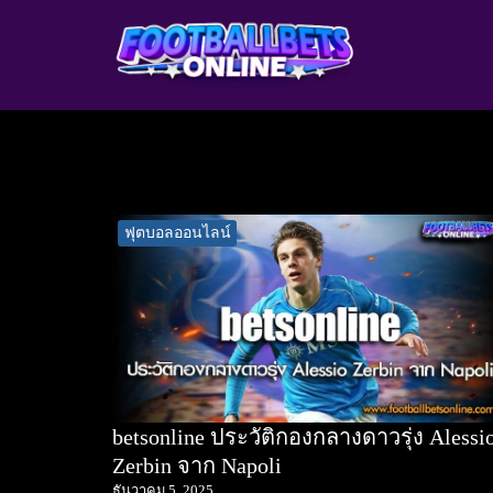
Skip
to
content
Se
for
ฟุตบอลออนไลน์
betsonline ประวัติกองกลางดาวรุ่ง Alessi
Zerbin จาก Napoli
ธันวาคม 5, 2025