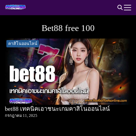
Skip
to
Search
content
for:
Bet88 free 100
คาสิโนออนไลน์
bet88 เทคนิคเอาชนะเกมคาสิโนออนไลน์
กรกฎาคม 11, 2025