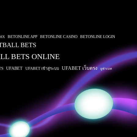
BETONLINE APP
BETONLINE CASINO
BETONLINE LOGIN
 MX
TBALL BETS
LL BETS ONLINE
UFABET เว็บตรง
UFABET
TS
UFABET เข้าสู่ระบบ
ยูฟ่าเบท