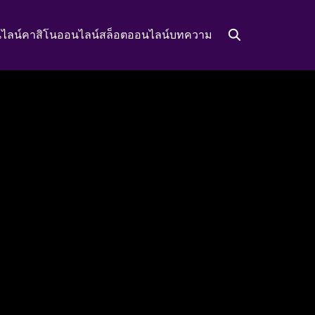
ไลน์
คาสิโนออนไลน์
สล็อตออนไลน์
บทความ