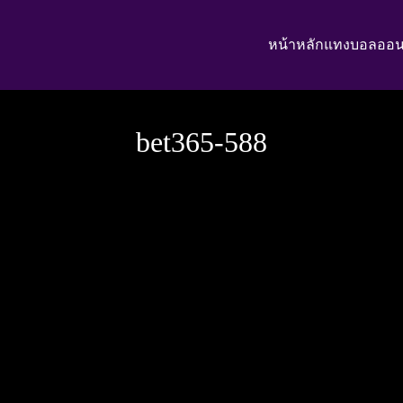
หน้าหลัก
แทงบอลออน
arch
:
bet365-588