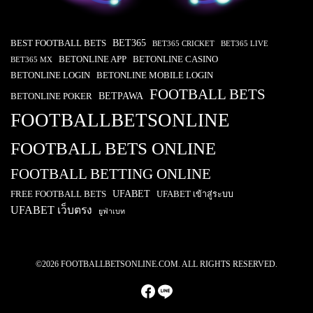
BET365
BEST FOOTBALL BETS
BET365 CRICKET
BET365 LIVE
BETONLINE APP
BETONLINE CASINO
BET365 MX
BETONLINE LOGIN
BETONLINE MOBILE LOGIN
FOOTBALL BETS
BETPAWA
BETONLINE POKER
FOOTBALLBETSONLINE
FOOTBALL BETS ONLINE
FOOTBALL BETTING ONLINE
UFABET
FREE FOOTBALL BETS
UFABET เข้าสู่ระบบ
UFABET เว็บตรง
ยูฟ่าเบท
©2026 FOOTBALLBETSONLINE.COM. ALL RIGHTS RESERVED.