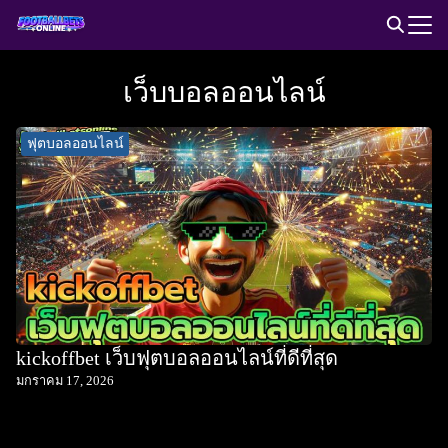
Skip
to
Search
content
for:
เว็บบอลออนไลน์
ฟุตบอลออนไลน์
kickoffbet เว็บฟุตบอลออนไลน์ที่ดีที่สุด
มกราคม 17, 2026