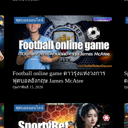
ฟุตบอลออนไลน์
Football online game ดาวรุ่งแห่งวงการ
S
ฟุตบอลอังกฤษ James McAtee
ด
กุมภาพันธ์ 15, 2026
กุ
ฟุตบอลออนไลน์