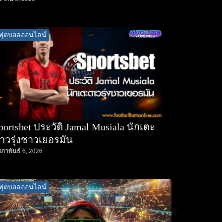
ฟุตบอลออนไลน์
portsbet ประวัติ Jamal Musiala นักเตะ
าวรุ่งชาวเยอรมัน
มภาพันธ์ 6, 2026
ฟุตบอลออนไลน์