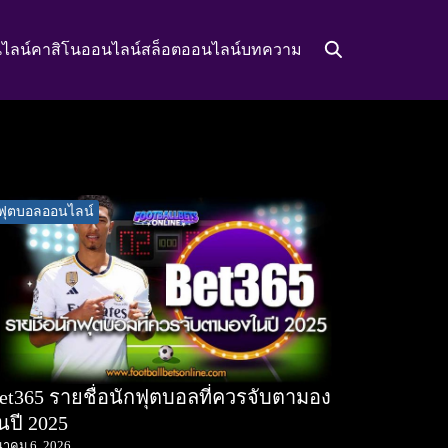
ไลน์
คาสิโนออนไลน์
สล็อตออนไลน์
บทความ
ฟุตบอลออนไลน์
et365 รายชื่อนักฟุตบอลที่ควรจับตามอง
นปี 2025
นาคม 6, 2026