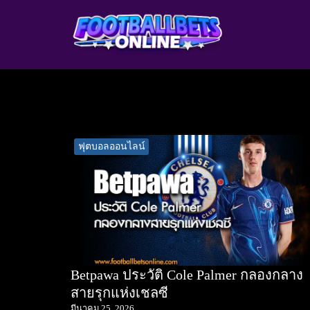
Skip
to
content
Se
for
ฟุตบอลออนไลน์
Betpawa ประวัติ Cole Palmer กลองกลาง
สายรุกแห่งเชลซี
มีนาคม 25, 2026