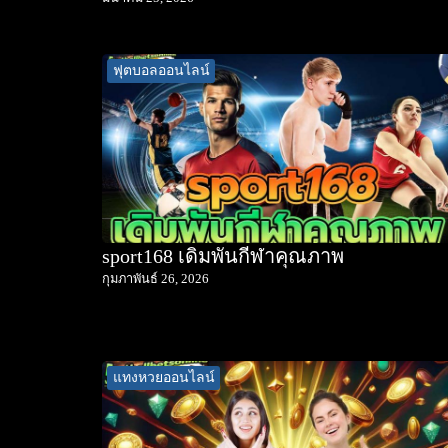
ฟุตบอลออนไลน์
sport168 เดิมพันกีฬาคุณภาพ
กุมภาพันธ์ 26, 2026
แทงหวยออนไลน์