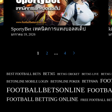
SportyBet เทคนิคการแทงบอลสเต็ป
k
มกราคม 19, 2026
มก
1
2
…
4
BET365
BEST FOOTBALL BETS
BET365 CRICKET
BET365 LIVE
BET365
FOO
BETPAWA
BETONLINE MOBILE LOGIN
BETONLINE POKER
FOOTBALLBETSONLINE
FOOTBA
FOOTBALL BETTING ONLINE
FREE FOOTBALL BE